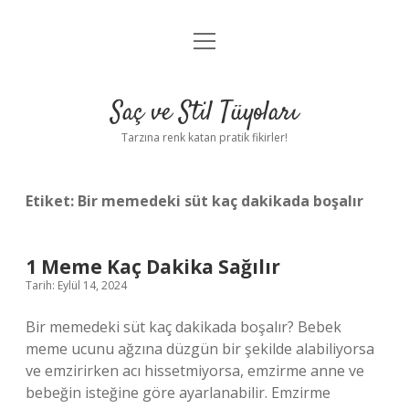
menüyü
Anasayfa
aç
Gizlilik Politikası
Saç ve Stil Tüyoları
Yasal Uyarı
Tarzına renk katan pratik fikirler!
Hakkımızda
Etiket:
Bir memedeki süt kaç dakikada boşalır
1 Meme Kaç Dakika Sağılır
Tarih: Eylül 14, 2024
Bir memedeki süt kaç dakikada boşalır? Bebek
meme ucunu ağzına düzgün bir şekilde alabiliyorsa
ve emzirirken acı hissetmiyorsa, emzirme anne ve
bebeğin isteğine göre ayarlanabilir. Emzirme