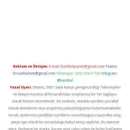
dcasino giriş
Reklam ve İletişim:
E-mail:
backlinkpaneli@gmail.com
Teams:
forumhizmeti@gmail.com
Whatsapp: 0262 606 0 726
Telegram:
@karabul
Yasal Uyarı:
Sitemiz, 5651 Sayılı Kanun gereğince Bilgi Teknolojileri
ve İletişim Kurumu (BTK) tarafından onaylanmış bir Yer Sağlayıcı
olarak hizmet vermektedir. Bu nedenle, sitedeki içerikleri proaktif
olarak denetleme veya araştırma yükümlülüğümüz bulunmamaktadır.
Ancak, üyelerimiz yazdıkları içeriklerin sorumluluğunu taşımakta olup,
siteye üye olarak bu sorumluluğu kabul etmiş sayılırlar. Bu internet
sitesi, herhangi bir marka, kurum veya şahıs şirketi ile hiçbir bağlantısı