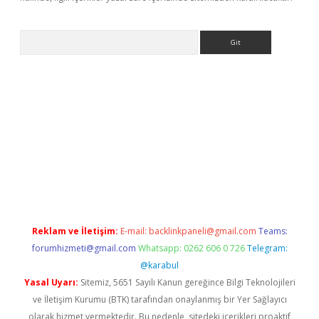
Arama
dcasino giriş
Reklam ve İletişim:
E-mail:
backlinkpaneli@gmail.com
Teams:
forumhizmeti@gmail.com
Whatsapp: 0262 606 0 726
Telegram:
@karabul
Yasal Uyarı:
Sitemiz, 5651 Sayılı Kanun gereğince Bilgi Teknolojileri
ve İletişim Kurumu (BTK) tarafından onaylanmış bir Yer Sağlayıcı
olarak hizmet vermektedir. Bu nedenle, sitedeki içerikleri proaktif