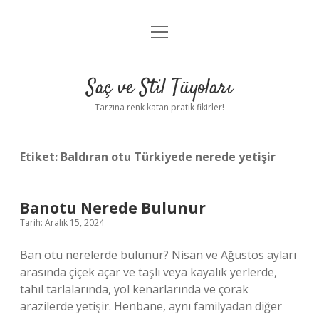
menüyü
Anasayfa
aç
Gizlilik Politikası
Saç ve Stil Tüyoları
Yasal Uyarı
Tarzına renk katan pratik fikirler!
Hakkımızda
Etiket:
Baldıran otu Türkiyede nerede yetişir
Banotu Nerede Bulunur
Tarih: Aralık 15, 2024
Ban otu nerelerde bulunur? Nisan ve Ağustos ayları
arasında çiçek açar ve taşlı veya kayalık yerlerde,
tahıl tarlalarında, yol kenarlarında ve çorak
arazilerde yetişir. Henbane, aynı familyadan diğer