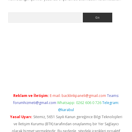
Arama
dcasino giriş
Reklam ve İletişim:
E-mail:
backlinkpaneli@gmail.com
Teams:
forumhizmeti@gmail.com
Whatsapp: 0262 606 0 726
Telegram:
@karabul
Yasal Uyarı:
Sitemiz, 5651 Sayılı Kanun gereğince Bilgi Teknolojileri
ve İletişim Kurumu (BTK) tarafından onaylanmış bir Yer Sağlayıcı
olarak hizmet vermektedir. Bu nedenle, sitedeki içerikleri proaktif