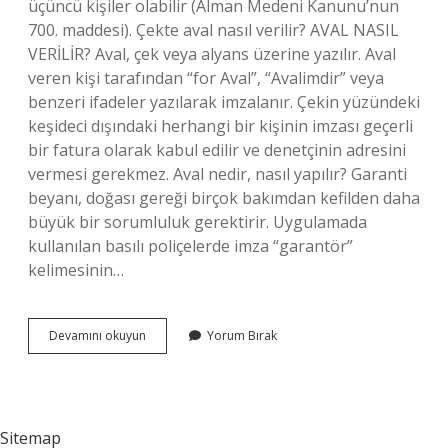
üçüncü kişiler olabilir (Alman Medeni Kanunu’nun
700. maddesi). Çekte aval nasıl verilir? AVAL NASIL
VERİLİR? Aval, çek veya alyans üzerine yazılır. Aval
veren kişi tarafından “for Aval”, “Avalimdir” veya
benzeri ifadeler yazılarak imzalanır. Çekin yüzündeki
keşideci dışındaki herhangi bir kişinin imzası geçerli
bir fatura olarak kabul edilir ve denetçinin adresini
vermesi gerekmez. Aval nedir, nasıl yapılır? Garanti
beyanı, doğası gereği birçok bakımdan kefilden daha
büyük bir sorumluluk gerektirir. Uygulamada
kullanılan basılı poliçelerde imza “garantör”
kelimesinin…
Aval
Devamını okuyun
Yorum Bırak
Kim
Verir
Sitemap