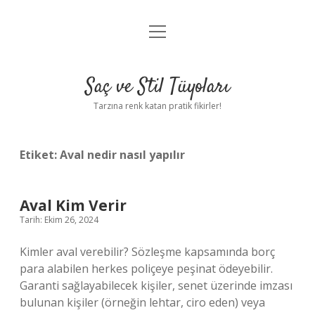
menüyü
Anasayfa
aç
Gizlilik Politikası
Saç ve Stil Tüyoları
Yasal Uyarı
Tarzına renk katan pratik fikirler!
Hakkımızda
Etiket:
Aval nedir nasıl yapılır
Aval Kim Verir
Tarih: Ekim 26, 2024
Kimler aval verebilir? Sözleşme kapsamında borç
para alabilen herkes poliçeye peşinat ödeyebilir.
Garanti sağlayabilecek kişiler, senet üzerinde imzası
bulunan kişiler (örneğin lehtar, ciro eden) veya