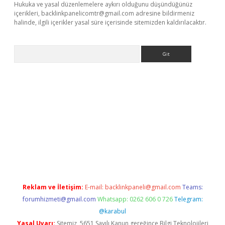
Hukuka ve yasal düzenlemelere aykırı olduğunu düşündüğünüz
içerikleri,
backlinkpanelicomtr@gmail.com
adresine bildirmeniz
halinde, ilgili içerikler yasal süre içerisinde sitemizden kaldırılacaktır.
Arama
dcasino giriş
Reklam ve İletişim:
E-mail:
backlinkpaneli@gmail.com
Teams:
forumhizmeti@gmail.com
Whatsapp: 0262 606 0 726
Telegram:
@karabul
Yasal Uyarı:
Sitemiz, 5651 Sayılı Kanun gereğince Bilgi Teknolojileri