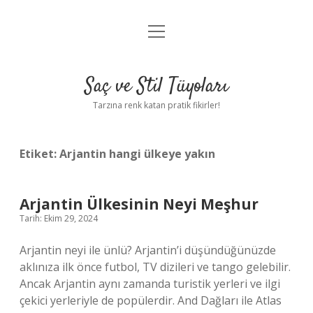
menüyü
Anasayfa
aç
Gizlilik Politikası
Saç ve Stil Tüyoları
Yasal Uyarı
Tarzına renk katan pratik fikirler!
Hakkımızda
Etiket:
Arjantin hangi ülkeye yakın
Arjantin Ülkesinin Neyi Meşhur
Tarih: Ekim 29, 2024
Arjantin neyi ile ünlü? Arjantin’i düşündüğünüzde
aklınıza ilk önce futbol, ​​TV dizileri ve tango gelebilir.
Ancak Arjantin aynı zamanda turistik yerleri ve ilgi
çekici yerleriyle de popülerdir. And Dağları ile Atlas