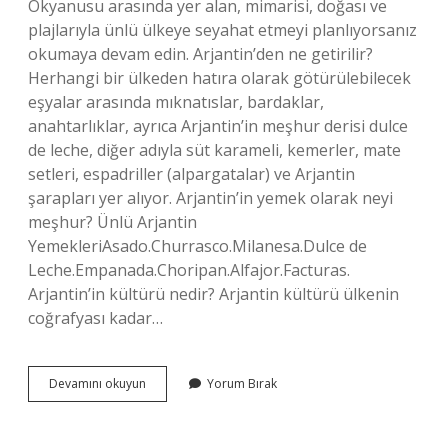
Okyanusu arasında yer alan, mimarisi, doğası ve
plajlarıyla ünlü ülkeye seyahat etmeyi planlıyorsanız
okumaya devam edin. Arjantin’den ne getirilir?
Herhangi bir ülkeden hatıra olarak götürülebilecek
eşyalar arasında mıknatıslar, bardaklar,
anahtarlıklar, ayrıca Arjantin’in meşhur derisi dulce
de leche, diğer adıyla süt karameli, kemerler, mate
setleri, espadriller (alpargatalar) ve Arjantin
şarapları yer alıyor. Arjantin’in yemek olarak neyi
meşhur? Ünlü Arjantin
YemekleriAsado.Churrasco.Milanesa.Dulce de
Leche.Empanada.Choripan.Alfajor.Facturas.
Arjantin’in kültürü nedir? Arjantin kültürü ülkenin
coğrafyası kadar…
Arjantin
Devamını okuyun
Yorum Bırak
Ülkesinin
Neyi
Meşhur