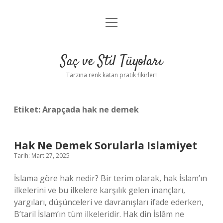
menüyü
Anasayfa
aç
Gizlilik Politikası
Saç ve Stil Tüyoları
Yasal Uyarı
Tarzına renk katan pratik fikirler!
Hakkımızda
Etiket:
Arapçada hak ne demek
Hak Ne Demek Sorularla Islamiyet
Tarih: Mart 27, 2025
İslama göre hak nedir? Bir terim olarak, hak İslam’ın
ilkelerini ve bu ilkelere karşılık gelen inançları,
yargıları, düşünceleri ve davranışları ifade ederken,
B’taril İslam’ın tüm ilkeleridir. Hak din İslâm ne