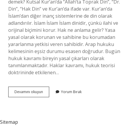
demek? Kutsal Kur’an’da “Allah’ta Toprak Din”, “Dr.
Din”, “Hak Din” ve Kur’an’da ifade var. Kur’an’da
İslam’dan diğer inanç sistemlerine de din olarak
adlandırılır. İslam İslam İslam dinidir, çünkü ilahi ve
orijinal biçimini korur. Hak ne anlama gelir? Yasa
yasal olarak korunan ve sahibine bu korumadan
yararlanma yetkisi veren sahibidir. Arap hukuku
kelimesinin eşsiz durumu esasen doğrudur. Bugün
hukuk kavramı bireyin yasal çıkarları olarak
tanımlanmaktadır. Haklar kavramı, hukuk teorisi
doktrininde etkilenen…
Hak
Devamını okuyun
Yorum Bırak
Ne
Demek
Sorularla
Islamiyet
Sitemap