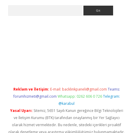
Arama
dcasino giriş
Reklam ve İletişim:
E-mail:
backlinkpaneli@gmail.com
Teams:
forumhizmeti@gmail.com
Whatsapp: 0262 606 0 726
Telegram:
@karabul
Yasal Uyarı:
Sitemiz, 5651 Sayılı Kanun gereğince Bilgi Teknolojileri
ve İletişim Kurumu (BTK) tarafından onaylanmış bir Yer Sağlayıcı
olarak hizmet vermektedir. Bu nedenle, sitedeki içerikleri proaktif
olarak denetleme veya araştırma yükümlülüğümüz bulunmamaktadır.