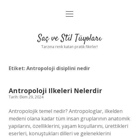
menüyü
Anasayfa
aç
Gizlilik Politikası
Saç ve Stil Tüyoları
Yasal Uyarı
Tarzına renk katan pratik fikirler!
Hakkımızda
Etiket:
Antropoloji disiplini nedir
Antropoloji Ilkeleri Nelerdir
Tarih: Ekim 29, 2024
Antropolojik temel nedir? Antropologlar, ilkelden
medeni olana kadar tüm insan gruplarının anatomik
yapılarını, özelliklerini, yaşam koşullarını, ürettikleri
eserleri, konuştukları dilleri ve geleneklerini