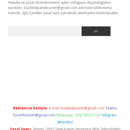
Hukuka ve yasal düzenlemelere aykırı olduğunu düşündüğünüz
içerikleri,
backlinkpanelicomtr@gmail.com
adresine bildirmeniz
halinde, ilgili içerikler yasal süre içerisinde sitemizden kaldırılacaktır.
Arama
dcasino giriş
Reklam ve İletişim:
E-mail:
backlinkpaneli@gmail.com
Teams:
forumhizmeti@gmail.com
Whatsapp: 0262 606 0 726
Telegram:
@karabul
Yasal Uyarı:
Sitemiz, 5651 Sayılı Kanun gereğince Bilgi Teknolojileri