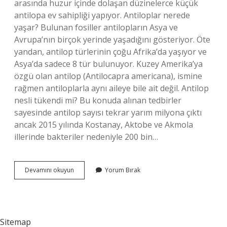
arasında huzur içinde dolaşan düzinelerce küçük
antilopa ev sahipliği yapıyor. Antiloplar nerede
yaşar? Bulunan fosiller antilopların Asya ve
Avrupa’nın birçok yerinde yaşadığını gösteriyor. Öte
yandan, antilop türlerinin çoğu Afrika’da yaşıyor ve
Asya’da sadece 8 tür bulunuyor. Kuzey Amerika’ya
özgü olan antilop (Antilocapra americana), ismine
rağmen antiloplarla aynı aileye bile ait değil. Antilop
nesli tükendi mi? Bu konuda alınan tedbirler
sayesinde antilop sayısı tekrar yarım milyona çıktı
ancak 2015 yılında Kostanay, Aktobe ve Akmola
illerinde bakteriler nedeniyle 200 bin…
Türkiyede
Devamını okuyun
Yorum Bırak
Antilop
Var
Mı
Sitemap