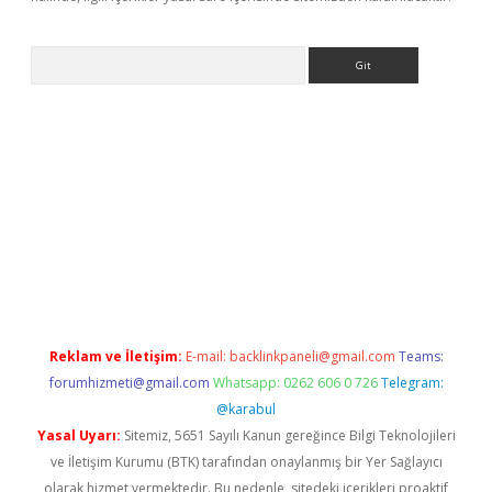
Arama
dcasino giriş
Reklam ve İletişim:
E-mail:
backlinkpaneli@gmail.com
Teams:
forumhizmeti@gmail.com
Whatsapp: 0262 606 0 726
Telegram:
@karabul
Yasal Uyarı:
Sitemiz, 5651 Sayılı Kanun gereğince Bilgi Teknolojileri
ve İletişim Kurumu (BTK) tarafından onaylanmış bir Yer Sağlayıcı
olarak hizmet vermektedir. Bu nedenle, sitedeki içerikleri proaktif