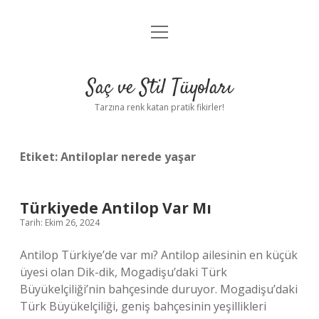
menüyü
Anasayfa
aç
Gizlilik Politikası
Saç ve Stil Tüyoları
Yasal Uyarı
Tarzına renk katan pratik fikirler!
Hakkımızda
Etiket:
Antiloplar nerede yaşar
Türkiyede Antilop Var Mı
Tarih: Ekim 26, 2024
Antilop Türkiye’de var mı? Antilop ailesinin en küçük
üyesi olan Dik-dik, Mogadişu’daki Türk
Büyükelçiliği’nin bahçesinde duruyor. Mogadişu’daki
Türk Büyükelçiliği, geniş bahçesinin yeşillikleri