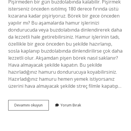
Pişirmeden bir gün buzdolabında kalabilir. Pişirmek
isterseniz önceden ısıtılmış 180 derece fırında üstü
kızarana kadar pişiriyoruz. Börek bir gece önceden
yapılır mı? Bu aşamalarda hamur işlerinizi
dondurucuda veya buzdolabında dinlendirerek daha
da lezzetli hale getirebilirsiniz. Hamur işlerinin tadı,
özellikle bir gece önceden bu şekilde hazırlanıp,
sosla kaplanıp buzdolabında dinlendirilirse çok daha
lezzetli olur. Akşamdan pişen börek nasıl saklanır?
Hava almayacak şekilde kapatın. Bu şekilde
hazırladığınız hamuru dondurucuya koyabilirsiniz.
Hazırladığınız hamuru hemen yemek istiyorsanız
üzerini hava almayacak şekilde streç filmle kapatıp…
Börek
Devamını okuyun
Yorum Bırak
Pişmeden
Bekletilir
Mi