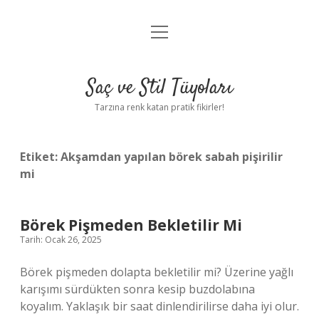
menüyü
Anasayfa
aç
Gizlilik Politikası
Saç ve Stil Tüyoları
Yasal Uyarı
Tarzına renk katan pratik fikirler!
Hakkımızda
Etiket:
Akşamdan yapılan börek sabah pişirilir
mi
Börek Pişmeden Bekletilir Mi
Tarih: Ocak 26, 2025
Börek pişmeden dolapta bekletilir mi? Üzerine yağlı
karışımı sürdükten sonra kesip buzdolabına
koyalım. Yaklaşık bir saat dinlendirilirse daha iyi olur.