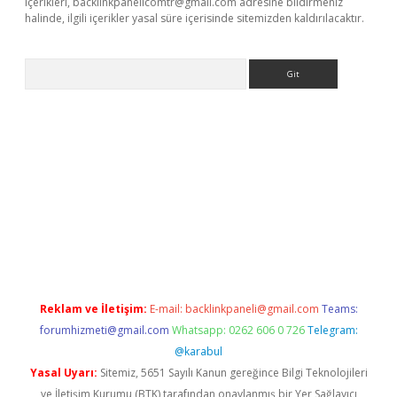
içerikleri,
backlinkpanelicomtr@gmail.com
adresine bildirmeniz
halinde, ilgili içerikler yasal süre içerisinde sitemizden kaldırılacaktır.
Arama
giriş
Reklam ve İletişim:
E-mail:
backlinkpaneli@gmail.com
Teams:
forumhizmeti@gmail.com
Whatsapp: 0262 606 0 726
Telegram:
@karabul
Yasal Uyarı:
Sitemiz, 5651 Sayılı Kanun gereğince Bilgi Teknolojileri
ve İletişim Kurumu (BTK) tarafından onaylanmış bir Yer Sağlayıcı