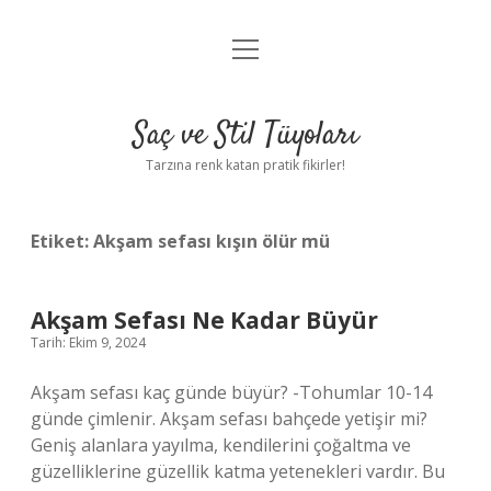
menüyü
Anasayfa
aç
Gizlilik Politikası
Saç ve Stil Tüyoları
Yasal Uyarı
Tarzına renk katan pratik fikirler!
Hakkımızda
Etiket:
Akşam sefası kışın ölür mü
Akşam Sefası Ne Kadar Büyür
Tarih: Ekim 9, 2024
Akşam sefası kaç günde büyür? -Tohumlar 10-14
günde çimlenir. Akşam sefası bahçede yetişir mi?
Geniş alanlara yayılma, kendilerini çoğaltma ve
güzelliklerine güzellik katma yetenekleri vardır. Bu