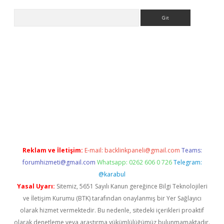
Arama
dcasino giriş
Reklam ve İletişim:
E-mail:
backlinkpaneli@gmail.com
Teams:
forumhizmeti@gmail.com
Whatsapp: 0262 606 0 726
Telegram:
@karabul
Yasal Uyarı:
Sitemiz, 5651 Sayılı Kanun gereğince Bilgi Teknolojileri
ve İletişim Kurumu (BTK) tarafından onaylanmış bir Yer Sağlayıcı
olarak hizmet vermektedir. Bu nedenle, sitedeki içerikleri proaktif
olarak denetleme veya araştırma yükümlülüğümüz bulunmamaktadır.