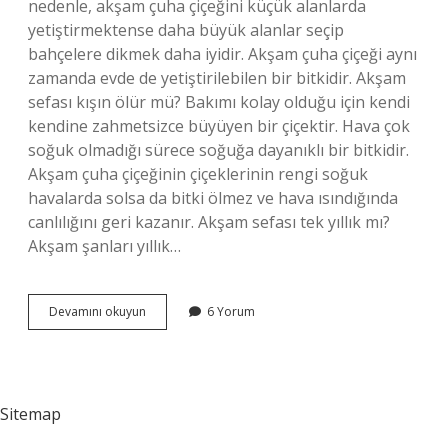
nedenle, akşam çuha çiçeğini küçük alanlarda
yetiştirmektense daha büyük alanlar seçip
bahçelere dikmek daha iyidir. Akşam çuha çiçeği aynı
zamanda evde de yetiştirilebilen bir bitkidir. Akşam
sefası kışın ölür mü? Bakımı kolay olduğu için kendi
kendine zahmetsizce büyüyen bir çiçektir. Hava çok
soğuk olmadığı sürece soğuğa dayanıklı bir bitkidir.
Akşam çuha çiçeğinin çiçeklerinin rengi soğuk
havalarda solsa da bitki ölmez ve hava ısındığında
canlılığını geri kazanır. Akşam sefası tek yıllık mı?
Akşam şanları yıllık…
Akşam
Devamını okuyun
6 Yorum
Sefası
Ne
Kadar
Büyür
Sitemap