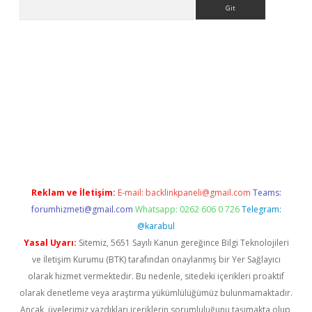
Arama
vdcasino giriş
Reklam ve İletişim:
E-mail:
backlinkpaneli@gmail.com
Teams:
forumhizmeti@gmail.com
Whatsapp: 0262 606 0 726
Telegram:
@karabul
Yasal Uyarı:
Sitemiz, 5651 Sayılı Kanun gereğince Bilgi Teknolojileri
ve İletişim Kurumu (BTK) tarafından onaylanmış bir Yer Sağlayıcı
olarak hizmet vermektedir. Bu nedenle, sitedeki içerikleri proaktif
olarak denetleme veya araştırma yükümlülüğümüz bulunmamaktadır.
Ancak, üyelerimiz yazdıkları içeriklerin sorumluluğunu taşımakta olup,