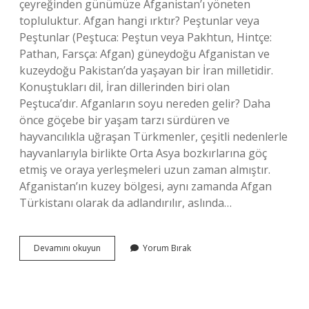
çeyreğinden günümüze Afganistan’ı yöneten
topluluktur. Afgan hangi ırktır? Peştunlar veya
Peştunlar (Peştuca: Peştun veya Pakhtun, Hintçe:
Pathan, Farsça: Afgan) güneydoğu Afganistan ve
kuzeydoğu Pakistan’da yaşayan bir İran milletidir.
Konuştukları dil, İran dillerinden biri olan
Peştuca’dır. Afganların soyu nereden gelir? Daha
önce göçebe bir yaşam tarzı sürdüren ve
hayvancılıkla uğraşan Türkmenler, çeşitli nedenlerle
hayvanlarıyla birlikte Orta Asya bozkırlarına göç
etmiş ve oraya yerleşmeleri uzun zaman almıştır.
Afganistan’ın kuzey bölgesi, aynı zamanda Afgan
Türkistanı olarak da adlandırılır, aslında…
Afganlar
Devamını okuyun
Yorum Bırak
Peştun
Mu