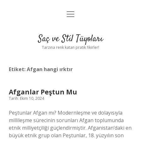
menüyü
Anasayfa
aç
Gizlilik Politikası
Saç ve Stil Tüyoları
Yasal Uyarı
Tarzına renk katan pratik fikirler!
Hakkımızda
Etiket:
Afgan hangi ırktır
Afganlar Peştun Mu
Tarih: Ekim 10, 2024
Peştunlar Afgan mı? Modernleşme ve dolayısıyla
millileşme sürecinin sorunları Afgan toplumunda
etnik milliyetçiliği güçlendirmiştir. Afganistan’daki en
büyük etnik grup olan Peştunlar, 18. yüzyılın son