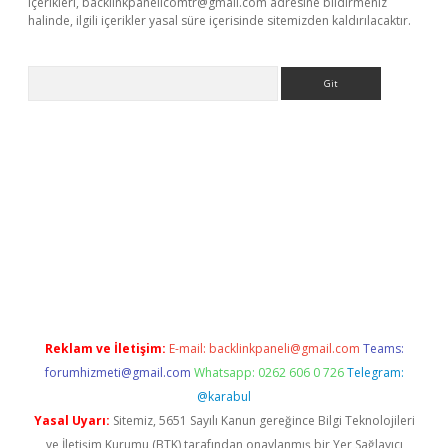
içerikleri,
backlinkpanelicomtr@gmail.com
adresine bildirmeniz
halinde, ilgili içerikler yasal süre içerisinde sitemizden kaldırılacaktır.
Arama
dcasino giriş
Reklam ve İletişim:
E-mail:
backlinkpaneli@gmail.com
Teams:
forumhizmeti@gmail.com
Whatsapp: 0262 606 0 726
Telegram:
@karabul
Yasal Uyarı:
Sitemiz, 5651 Sayılı Kanun gereğince Bilgi Teknolojileri
ve İletişim Kurumu (BTK) tarafından onaylanmış bir Yer Sağlayıcı