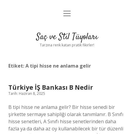
menüyü
Anasayfa
aç
Gizlilik Politikası
Saç ve Stil Tüyoları
Yasal Uyarı
Tarzına renk katan pratik fikirler!
Hakkımızda
Etiket:
A tipi hisse ne anlama gelir
Türkiye İŞ Bankası B Nedir
Tarih: Haziran 8, 2025
B tipi hisse ne anlama gelir? Bir hisse senedi bir
şirkette sermaye sahipliği olarak tanımlanır. B Sınıfı
hisse senetleri, A Sınıfı hisse senetlerinden daha
fazla ya da daha az oy kullanabilecek bir tür düzenli