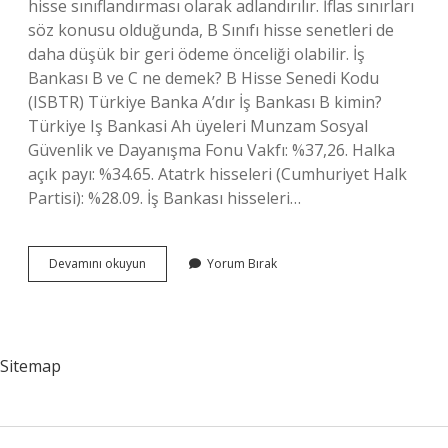
hisse sınıflandırması olarak adlandırılır. İflas sınırları
söz konusu olduğunda, B Sınıfı hisse senetleri de
daha düşük bir geri ödeme önceliği olabilir. İş
Bankası B ve C ne demek? B Hisse Senedi Kodu
(ISBTR) Türkiye Banka A’dır İş Bankası B kimin?
Türkiye Iş Bankasi Ah üyeleri Munzam Sosyal
Güvenlik ve Dayanışma Fonu Vakfı: %37,26. Halka
açık payı: %34.65. Atatrk hisseleri (Cumhuriyet Halk
Partisi): %28.09. İş Bankası hisseleri…
Türkiye
Devamını okuyun
Yorum Bırak
İŞ
Bankası
B
Nedir
Sitemap