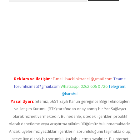
vdcasino giriş
Reklam ve İletişim:
E-mail:
backlinkpaneli@gmail.com
Teams:
forumhizmeti@gmail.com
Whatsapp: 0262 606 0 726
Telegram:
@karabul
Yasal Uyarı:
Sitemiz, 5651 Sayılı Kanun gereğince Bilgi Teknolojileri
ve İletişim Kurumu (BTK) tarafından onaylanmış bir Yer Sağlayıcı
olarak hizmet vermektedir. Bu nedenle, sitedeki içerikleri proaktif
olarak denetleme veya araştırma yükümlülüğümüz bulunmamaktadır.
Ancak, üyelerimiz yazdıkları içeriklerin sorumluluğunu taşımakta olup,
siteye üye olarak bu sorumluluğu kabul etmiş sayılırlar. Bu internet