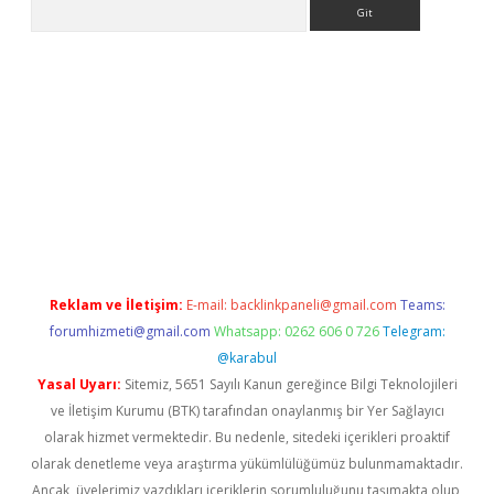
Arama
ino giriş
Reklam ve İletişim:
E-mail:
backlinkpaneli@gmail.com
Teams:
forumhizmeti@gmail.com
Whatsapp: 0262 606 0 726
Telegram:
@karabul
Yasal Uyarı:
Sitemiz, 5651 Sayılı Kanun gereğince Bilgi Teknolojileri
ve İletişim Kurumu (BTK) tarafından onaylanmış bir Yer Sağlayıcı
olarak hizmet vermektedir. Bu nedenle, sitedeki içerikleri proaktif
olarak denetleme veya araştırma yükümlülüğümüz bulunmamaktadır.
Ancak, üyelerimiz yazdıkları içeriklerin sorumluluğunu taşımakta olup,