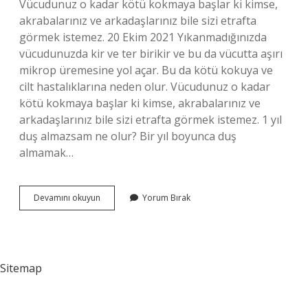
Vücudunuz o kadar kötü kokmaya başlar ki kimse,
akrabalarınız ve arkadaşlarınız bile sizi etrafta
görmek istemez. 20 Ekim 2021 Yıkanmadığınızda
vücudunuzda kir ve ter birikir ve bu da vücutta aşırı
mikrop üremesine yol açar. Bu da kötü kokuya ve
cilt hastalıklarına neden olur. Vücudunuz o kadar
kötü kokmaya başlar ki kimse, akrabalarınız ve
arkadaşlarınız bile sizi etrafta görmek istemez. 1 yıl
duş almazsam ne olur? Bir yıl boyunca duş
almamak…
1
Devamını okuyun
Yorum Bırak
Ay
Boyunca
Duş
Almazsak
Ne
Sitemap
Olur