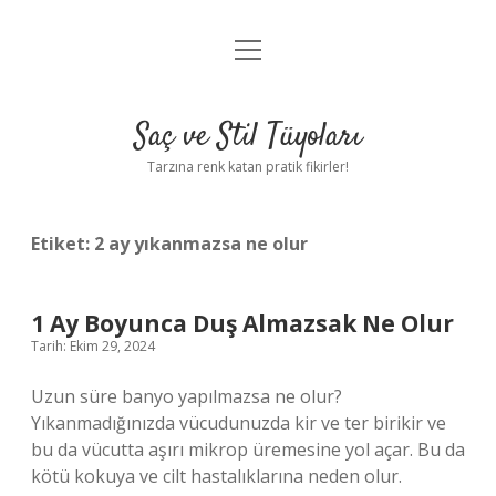
menüyü
Anasayfa
aç
Gizlilik Politikası
Saç ve Stil Tüyoları
Yasal Uyarı
Tarzına renk katan pratik fikirler!
Hakkımızda
Etiket:
2 ay yıkanmazsa ne olur
1 Ay Boyunca Duş Almazsak Ne Olur
Tarih: Ekim 29, 2024
Uzun süre banyo yapılmazsa ne olur?
Yıkanmadığınızda vücudunuzda kir ve ter birikir ve
bu da vücutta aşırı mikrop üremesine yol açar. Bu da
kötü kokuya ve cilt hastalıklarına neden olur.