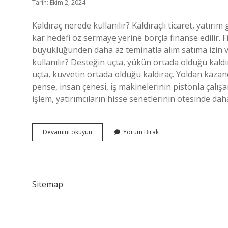
Tarih: Ekim 2, 2024
Kaldıraç nerede kullanılır? Kaldıraçlı ticaret, yatırım
kar hedefi öz sermaye yerine borçla finanse edilir. 
büyüklüğünden daha az teminatla alım satıma izin ve
kullanılır? Desteğin uçta, yükün ortada olduğu kaldıra
uçta, kuvvetin ortada olduğu kaldıraç. Yoldan kazanç,
pense, insan çenesi, iş makinelerinin pistonla çalışan
işlem, yatırımcıların hisse senetlerinin ötesinde d
Kaldıraç
Devamını okuyun
Yorum Bırak
Nerelerde
Kullanılır
Sitemap