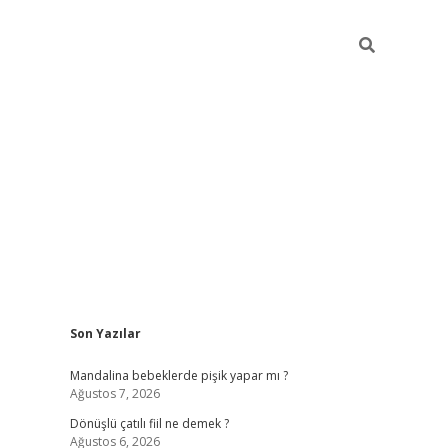
Sidebar
Son Yazılar
vdcasino g
Mandalina bebeklerde pişik yapar mı ?
Ağustos 7, 2026
Dönüşlü çatılı fiil ne demek ?
Ağustos 6, 2026