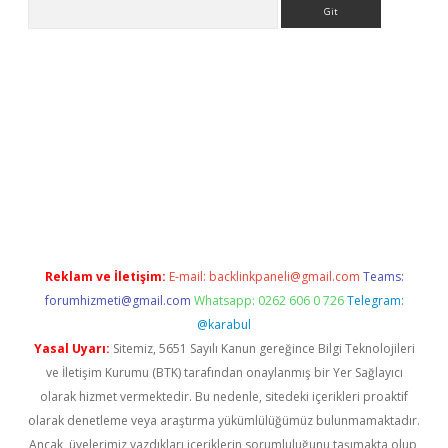
Arama
riş
Reklam ve İletişim:
E-mail:
backlinkpaneli@gmail.com
Teams:
forumhizmeti@gmail.com
Whatsapp: 0262 606 0 726
Telegram:
@karabul
Yasal Uyarı:
Sitemiz, 5651 Sayılı Kanun gereğince Bilgi Teknolojileri
ve İletişim Kurumu (BTK) tarafından onaylanmış bir Yer Sağlayıcı
olarak hizmet vermektedir. Bu nedenle, sitedeki içerikleri proaktif
olarak denetleme veya araştırma yükümlülüğümüz bulunmamaktadır.
Ancak, üyelerimiz yazdıkları içeriklerin sorumluluğunu taşımakta olup,