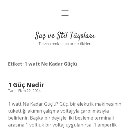
menüyü
Anasayfa
aç
Gizlilik Politikası
Saç ve Stil Tüyoları
Yasal Uyarı
Tarzına renk katan pratik fikirler!
Hakkımızda
Etiket:
1 watt Ne Kadar Güçlü
1 Güç Nedir
Tarih: Ekim 22, 2024
1 watt Ne Kadar Güçlü? Güç, bir elektrik makinesinin
tükettiği akımın çalışma voltajıyla çarpılmasıyla
belirlenir. Başka bir deyişle, iki besleme terminali
arasına 1 voltluk bir voltaj uygulanırsa, 1 amperlik