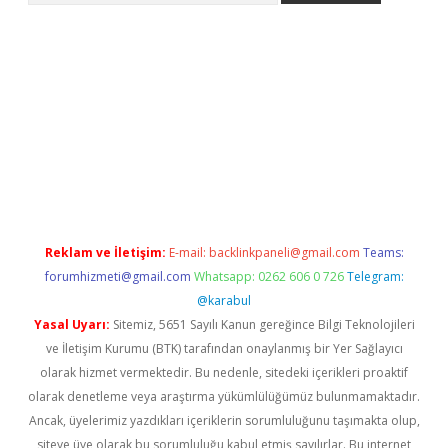
dcasino giriş
Reklam ve İletişim:
E-mail:
backlinkpaneli@gmail.com
Teams:
forumhizmeti@gmail.com
Whatsapp: 0262 606 0 726
Telegram:
@karabul
Yasal Uyarı:
Sitemiz, 5651 Sayılı Kanun gereğince Bilgi Teknolojileri
ve İletişim Kurumu (BTK) tarafından onaylanmış bir Yer Sağlayıcı
olarak hizmet vermektedir. Bu nedenle, sitedeki içerikleri proaktif
olarak denetleme veya araştırma yükümlülüğümüz bulunmamaktadır.
Ancak, üyelerimiz yazdıkları içeriklerin sorumluluğunu taşımakta olup,
siteye üye olarak bu sorumluluğu kabul etmiş sayılırlar. Bu internet