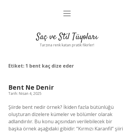
menüyü
Anasayfa
aç
Gizlilik Politikası
Saç ve Stil Tüyoları
Yasal Uyarı
Tarzına renk katan pratik fikirler!
Hakkımızda
Etiket:
1 bent kaç dize eder
Bent Ne Denir
Tarih: Nisan 4, 2025
Şiirde bent nedir örnek? İkiden fazla bütünlüğü
oluşturan dizelere kümeler ve bölümler olarak
adlandırılır. Bu konu açısından verilebilecek bir
başka örnek aşağıdaki gibidir: “Kırmızı Karanfil” şiiri