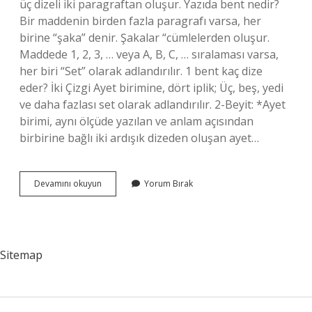
üç dizeli iki paragraftan oluşur. Yazıda bent nedir?
Bir maddenin birden fazla paragrafı varsa, her
birine “şaka” denir. Şakalar “cümlelerden oluşur.
Maddede 1, 2, 3, … veya A, B, C, … sıralaması varsa,
her biri “Set” olarak adlandırılır. 1 bent kaç dize
eder? İki Çizgi Ayet birimine, dört iplik; Üç, beş, yedi
ve daha fazlası set olarak adlandırılır. 2-Beyit: *Ayet
birimi, aynı ölçüde yazılan ve anlam açısından
birbirine bağlı iki ardışık dizeden oluşan ayet…
Bent
Devamını okuyun
Yorum Bırak
Ne
Denir
Sitemap